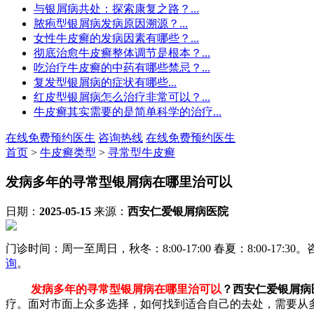
与银屑病共处：探索康复之路​？...
脓疱型银屑病发病原因溯源​？...
女性牛皮癣的发病因素有哪些​？...
彻底治愈牛皮癣整体调节是根本​？...
吃治疗牛皮癣的中药有哪些禁忌​？​...
复发型银屑病的症状有哪些​...
红皮型银屑病怎么治疗非常可以​？...
牛皮癣其实需要的是简单科学的治疗...
在线免费预约医生
咨询热线
在线免费预约医生
首页
>
牛皮癣类型
>
寻常型牛皮癣
发病多年的寻常型银屑病在哪里治可以​
日期：
2025-05-15
来源：
西安仁爱银屑病医院
门诊时间：周一至周日，秋冬：8:00-17:00 春夏：8:00-17:30。咨
询
。
发病多年的寻常型银屑病在哪里治可以​
？西安仁爱银屑病
疗。面对市面上众多选择，如何找到适合自己的去处，需要从多