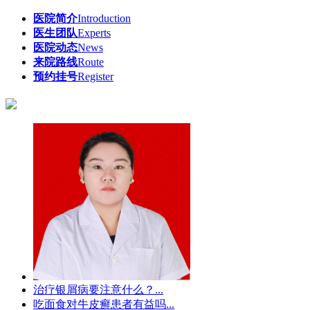
医院简介
Introduction
医生团队
Experts
医院动态
News
来院路线
Route
预约挂号
Register
治疗银屑病要注意什么​？...
吃面食对牛皮癣患者有益吗​...